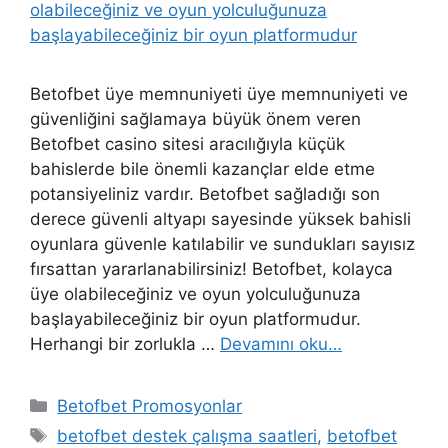
Betofbet üye memnuniyeti üye memnuniyeti ve
güvenliğini sağlamaya büyük önem veren
Betofbet casino sitesi aracılığıyla küçük
bahislerde bile önemli kazançlar elde etme
potansiyeliniz vardır. Betofbet sağladığı son
derece güvenli altyapı sayesinde yüksek bahisli
oyunlara güvenle katılabilir ve sundukları sayısız
fırsattan yararlanabilirsiniz! Betofbet, kolayca
üye olabileceğiniz ve oyun yolculuğunuza
başlayabileceğiniz bir oyun platformudur.
Herhangi bir zorlukla …
Devamını oku…
Kategoriler
Betofbet Promosyonlar
Etiketler
betofbet destek çalışma saatleri
,
betofbet