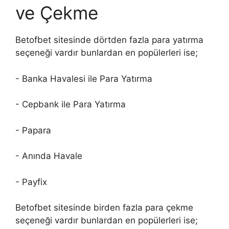
ve Çekme
Betofbet sitesinde dörtden fazla para yatırma
seçeneği vardır bunlardan en popülerleri ise;
- Banka Havalesi ile Para Yatırma
- Cepbank ile Para Yatırma
- Papara
- Anında Havale
- Payfix
Betofbet sitesinde birden fazla para çekme
seçeneği vardır bunlardan en popülerleri ise;