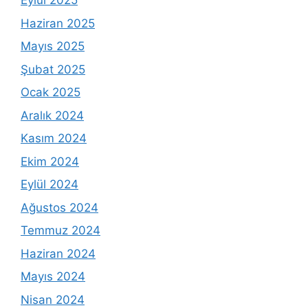
Eylül 2025
Haziran 2025
Mayıs 2025
Şubat 2025
Ocak 2025
Aralık 2024
Kasım 2024
Ekim 2024
Eylül 2024
Ağustos 2024
Temmuz 2024
Haziran 2024
Mayıs 2024
Nisan 2024