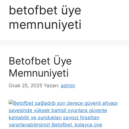
betofbet üye
memnuniyeti
Betofbet Üye
Memnuniyeti
Ocak 25, 2025
Yazarı:
admin