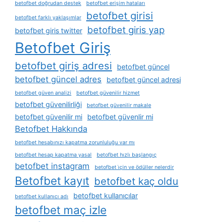
betofbet doğrudan destek
betofbet erişim hataları
betofbet girisi
betofbet farklı yaklaşımlar
betofbet giris yap
betofbet giris twitter
Betofbet Giriş
betofbet giriş adresi
betofbet güncel
betofbet güncel adres
betofbet güncel adresi
betofbet güven analizi
betofbet güvenilir hizmet
betofbet güvenilirliği
betofbet güvenilir makale
betofbet güvenilir mi
betofbet güvenlir mi
Betofbet Hakkında
betofbet hesabınızı kapatma zorunluluğu var mı
betofbet hesap kapatma yasal
betofbet hızlı başlangıç
betofbet instagram
betofbet i̇çin ve ödüller nelerdir
Betofbet kayıt
betofbet kaç oldu
betofbet kullanıcılar
betofbet kullanıcı adı
betofbet maç izle