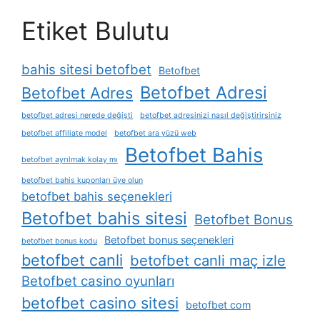
Etiket Bulutu
bahis sitesi betofbet
Betofbet
Betofbet Adresi
Betofbet Adres
betofbet adresi nerede değişti
betofbet adresinizi nasıl değiştirirsiniz
betofbet affiliate model
betofbet ara yüzü web
Betofbet Bahis
betofbet ayrılmak kolay mı
betofbet bahis kuponları üye olun
betofbet bahis seçenekleri
Betofbet bahis sitesi
Betofbet Bonus
Betofbet bonus seçenekleri
betofbet bonus kodu
betofbet canli
betofbet canli maç izle
Betofbet casino oyunları
betofbet casino sitesi
betofbet com