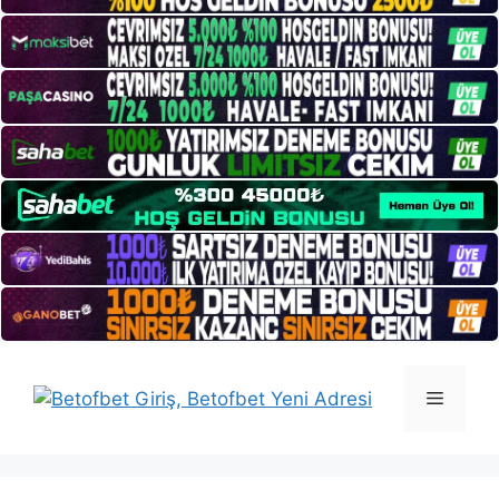
İçeriğe
atla
Menü