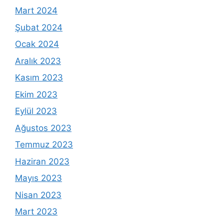
Mart 2024
Şubat 2024
Ocak 2024
Aralık 2023
Kasım 2023
Ekim 2023
Eylül 2023
Ağustos 2023
Temmuz 2023
Haziran 2023
Mayıs 2023
Nisan 2023
Mart 2023