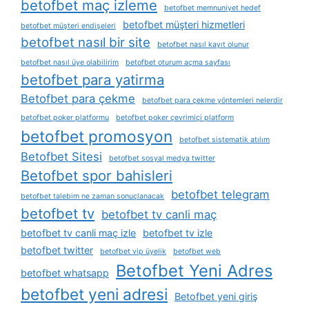
betofbet maç izleme
betofbet memnuniyet hedef
betofbet müşteri hizmetleri
betofbet müşteri endişeleri
betofbet nasıl bir site
betofbet nasıl kayıt olunur
betofbet nasıl üye olabilirim
betofbet oturum açma sayfası
betofbet para yatirma
Betofbet para çekme
betofbet para çekme yöntemleri nelerdir
betofbet poker platformu
betofbet poker çevrimiçi platform
betofbet promosyon
betofbet sistematik atılım
Betofbet Sitesi
betofbet sosyal medya twitter
Betofbet spor bahisleri
betofbet telegram
betofbet talebim ne zaman sonuçlanacak
betofbet tv
betofbet tv canli maç
betofbet tv canli maç izle
betofbet tv izle
betofbet twitter
betofbet vip üyelik
betofbet web
Betofbet Yeni Adres
betofbet whatsapp
betofbet yeni adresi
Betofbet yeni giriş