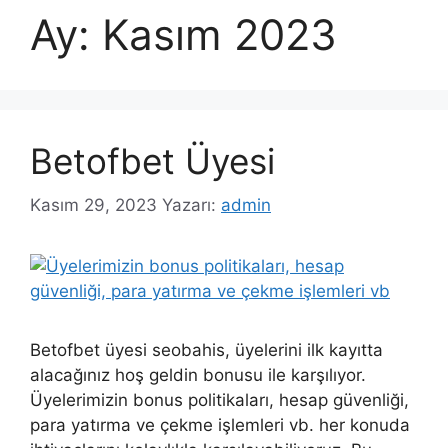
Ay:
Kasım 2023
Betofbet Üyesi
Kasım 29, 2023
Yazarı:
admin
Betofbet üyesi seobahis, üyelerini ilk kayıtta
alacağınız hoş geldin bonusu ile karşılıyor.
Üyelerimizin bonus politikaları, hesap güvenliği,
para yatırma ve çekme işlemleri vb. her konuda