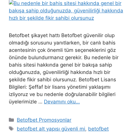
Betofbet şikayet hattı Betofbet güvenilir olup
olmadığı sorusunu yanıtlarken, bir canlı bahis
acentesinin çok önemli tüm seçeneklerini göz
önünde bulundurmanız gerekir. Bu nedenle bir
bahis sitesi hakkında genel bir bakışa sahip
olduğunuzda, güvenilirliği hakkında hızlı bir
şekilde fikir sahibi olursunuz. Betofbet Lisans
Bilgileri: Şeffaf bir lisans yönetimi yaklaşımı
izliyoruz ve bu nedenle doğrulanabilir bilgileri
üyelerimizle …
Devamını oku…
Kategoriler
Betofbet Promosyonlar
Etiketler
betofbet alt yapısı güvenli mi
,
betofbet