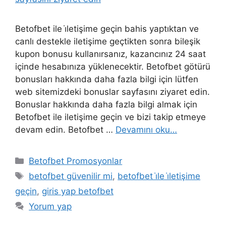
Betofbet ile i̇letişime geçin bahis yaptıktan ve
canlı destekle iletişime geçtikten sonra bileşik
kupon bonusu kullanırsanız, kazancınız 24 saat
içinde hesabınıza yüklenecektir. Betofbet götürü
bonusları hakkında daha fazla bilgi için lütfen
web sitemizdeki bonuslar sayfasını ziyaret edin.
Bonuslar hakkında daha fazla bilgi almak için
Betofbet ile iletişime geçin ve bizi takip etmeye
devam edin. Betofbet …
Devamını oku…
Kategoriler
Betofbet Promosyonlar
Etiketler
betofbet güvenilir mi
,
betofbet i̇le i̇letişime
geçin
,
giris yap betofbet
Yorum yap