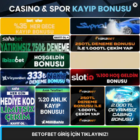
×
BETOFBET GİRİŞ İÇİN TIKLAYINIZ!