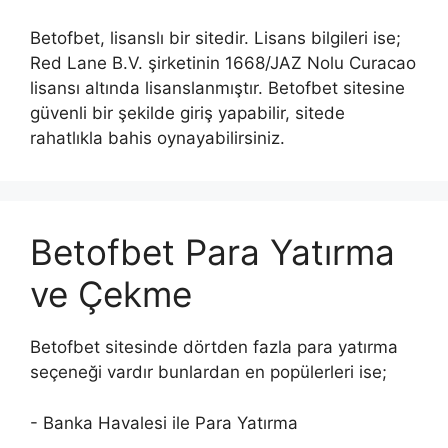
Betofbet, lisanslı bir sitedir. Lisans bilgileri ise;
Red Lane B.V. şirketinin 1668/JAZ Nolu Curacao
lisansı altında lisanslanmıştır. Betofbet sitesine
güvenli bir şekilde giriş yapabilir, sitede
rahatlıkla bahis oynayabilirsiniz.
Betofbet Para Yatırma
ve Çekme
Betofbet sitesinde dörtden fazla para yatırma
seçeneği vardır bunlardan en popülerleri ise;
- Banka Havalesi ile Para Yatırma