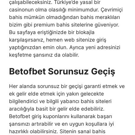
çalışabileceksiniz. Türkiye’de yasal bir
casinonun olma olasılığı minimumdur. Çevrimiçi
bahis mümkün olmadığından bahis meraklıları
bizim gibi premium bahis sitelerine güveniyor.
Bu sayfaya eriştiğinizde bir blokajla
karşılaşırsanız, hemen web sitenize giriş
yaptığınızdan emin olun. Ayrıca yeni adresinizi
keşfetme şansınız da olabilir.
Betofbet Sorunsuz Geçiş
Her alanda sorunsuz bir geçişi garanti etmek ve
ek gelir elde etmek için yakın gelecekte
bilgilendirici ve bilgili yabancı bahis siteleri
aracılığıyla basit bir gelir elde edebiliriz.
Betofbet giriş kuponlarını kullanarak başarı
şansınızı artırabilir ve en uygun koşullara iyi
hazırlıklı olabilirsiniz. Sitenin sanal bahis