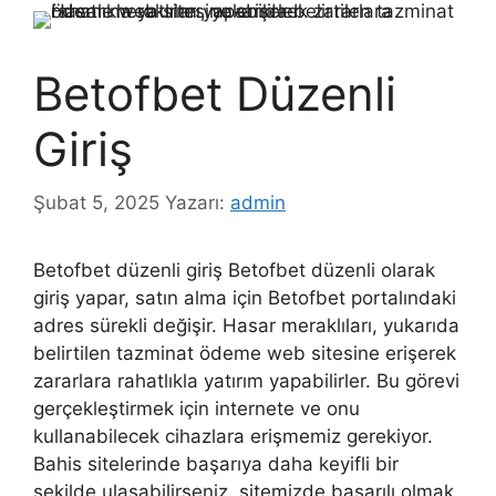
Betofbet Düzenli
Giriş
Şubat 5, 2025
Yazarı:
admin
Betofbet düzenli giriş Betofbet düzenli olarak
giriş yapar, satın alma için Betofbet portalındaki
adres sürekli değişir. Hasar meraklıları, yukarıda
belirtilen tazminat ödeme web sitesine erişerek
zararlara rahatlıkla yatırım yapabilirler. Bu görevi
gerçekleştirmek için internete ve onu
kullanabilecek cihazlara erişmemiz gerekiyor.
Bahis sitelerinde başarıya daha keyifli bir
şekilde ulaşabilirseniz, sitemizde başarılı olmak