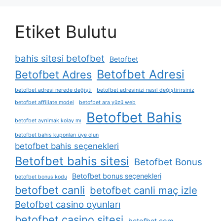
Etiket Bulutu
bahis sitesi betofbet
Betofbet
Betofbet Adresi
Betofbet Adres
betofbet adresi nerede değişti
betofbet adresinizi nasıl değiştirirsiniz
betofbet affiliate model
betofbet ara yüzü web
Betofbet Bahis
betofbet ayrılmak kolay mı
betofbet bahis kuponları üye olun
betofbet bahis seçenekleri
Betofbet bahis sitesi
Betofbet Bonus
Betofbet bonus seçenekleri
betofbet bonus kodu
betofbet canli
betofbet canli maç izle
Betofbet casino oyunları
betofbet casino sitesi
betofbet com