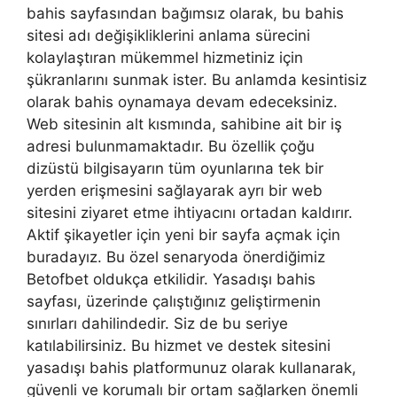
bahis sayfasından bağımsız olarak, bu bahis
sitesi adı değişikliklerini anlama sürecini
kolaylaştıran mükemmel hizmetiniz için
şükranlarını sunmak ister. Bu anlamda kesintisiz
olarak bahis oynamaya devam edeceksiniz.
Web sitesinin alt kısmında, sahibine ait bir iş
adresi bulunmamaktadır. Bu özellik çoğu
dizüstü bilgisayarın tüm oyunlarına tek bir
yerden erişmesini sağlayarak ayrı bir web
sitesini ziyaret etme ihtiyacını ortadan kaldırır.
Aktif şikayetler için yeni bir sayfa açmak için
buradayız. Bu özel senaryoda önerdiğimiz
Betofbet oldukça etkilidir. Yasadışı bahis
sayfası, üzerinde çalıştığınız geliştirmenin
sınırları dahilindedir. Siz de bu seriye
katılabilirsiniz. Bu hizmet ve destek sitesini
yasadışı bahis platformunuz olarak kullanarak,
güvenli ve korumalı bir ortam sağlarken önemli