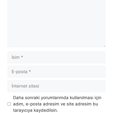
İsim
E-
posta
İnternet
sitesi
Daha sonraki yorumlarımda kullanılması için
adım, e-posta adresim ve site adresim bu
tarayıcıya kaydedilsin.