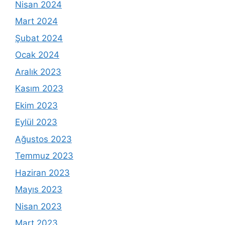
Nisan 2024
Mart 2024
Şubat 2024
Ocak 2024
Aralık 2023
Kasım 2023
Ekim 2023
Eylül 2023
Ağustos 2023
Temmuz 2023
Haziran 2023
Mayıs 2023
Nisan 2023
Mart 2023