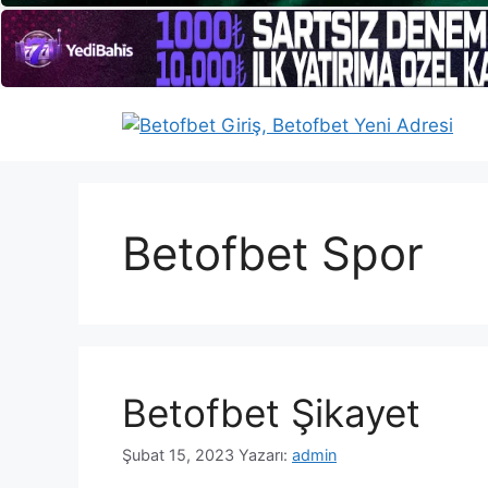
İçeriğe
atla
Betofbet Spor
Betofbet Şikayet
Şubat 15, 2023
Yazarı:
admin