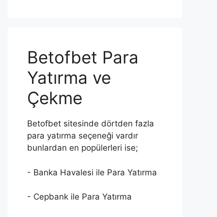
Betofbet Para
Yatırma ve
Çekme
Betofbet sitesinde dörtden fazla
para yatırma seçeneği vardır
bunlardan en popülerleri ise;
- Banka Havalesi ile Para Yatırma
- Cepbank ile Para Yatırma