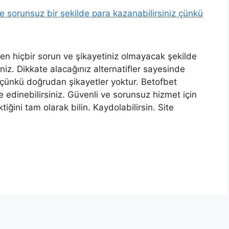
ten hiçbir sorun ve şikayetiniz olmayacak şekilde
iniz. Dikkate alacağınız alternatifler sayesinde
z çünkü doğrudan şikayetler yoktur. Betofbet
ve edinebilirsiniz. Güvenli ve sorunsuz hizmet için
ğini tam olarak bilin. Kaydolabilirsin. Site