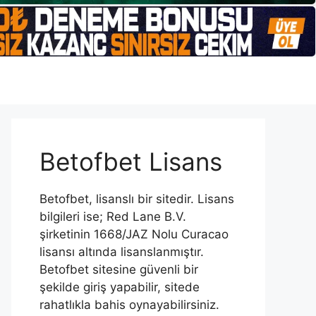
Betofbet Lisans
Betofbet, lisanslı bir sitedir. Lisans
bilgileri ise; Red Lane B.V.
şirketinin 1668/JAZ Nolu Curacao
lisansı altında lisanslanmıştır.
Betofbet sitesine güvenli bir
şekilde giriş yapabilir, sitede
rahatlıkla bahis oynayabilirsiniz.