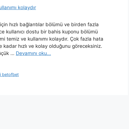
için hızlı bağlantılar bölümü ve birden fazla
e kullanıcı dostu bir bahis kuponu bölümü
mi temiz ve kullanımı kolaydır. Çok fazla hata
e kadar hızlı ve kolay olduğunu göreceksiniz.
küçük …
Devamını oku…
i betofbet