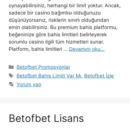
oynayabilirsiniz, herhangi bir limit yoktur. Ancak,
sadece bir casino bağımlısı olduğunuzu
düşünüyorsanız, risklerin sınırlı olduğundan
emin olabilirsiniz. Bu premium bahis platformu,
beğeninize göre bahis limitleri belirleyerek
sorumlu casino ilgili tüm hizmetleri sunar.
Platform, bahis limitleri …
Devamını oku…
Kategoriler
Betofbet Promosyonlar
Etiketler
Betofbet Bahis Limiti Var Mı
,
Betofbet İzle
Yorum yap
Betofbet Lisans