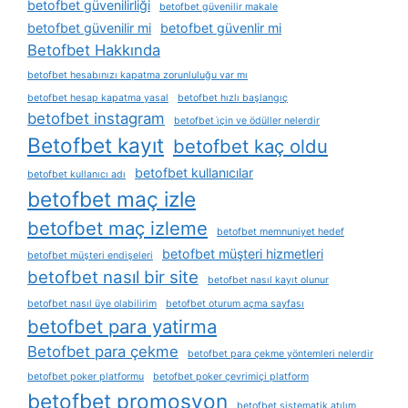
betofbet güvenilirliği
betofbet güvenilir makale
betofbet güvenilir mi
betofbet güvenlir mi
Betofbet Hakkında
betofbet hesabınızı kapatma zorunluluğu var mı
betofbet hesap kapatma yasal
betofbet hızlı başlangıç
betofbet instagram
betofbet i̇çin ve ödüller nelerdir
Betofbet kayıt
betofbet kaç oldu
betofbet kullanıcılar
betofbet kullanıcı adı
betofbet maç izle
betofbet maç izleme
betofbet memnuniyet hedef
betofbet müşteri hizmetleri
betofbet müşteri endişeleri
betofbet nasıl bir site
betofbet nasıl kayıt olunur
betofbet nasıl üye olabilirim
betofbet oturum açma sayfası
betofbet para yatirma
Betofbet para çekme
betofbet para çekme yöntemleri nelerdir
betofbet poker platformu
betofbet poker çevrimiçi platform
betofbet promosyon
betofbet sistematik atılım