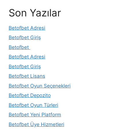
Son Yazılar
Betofbet Adresi
Betofbet Giriş
Betofbet
Betofbet Adresi
Betofbet Giriş
Betofbet Lisans
Betofbet Oyun Seçenekleri
Betofbet Depozito
Betofbet Oyun Türleri
Betofbet Yeni Platform
Betofbet Üye Hizmetleri