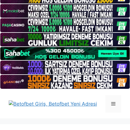
İçeriğe
atla
Menü