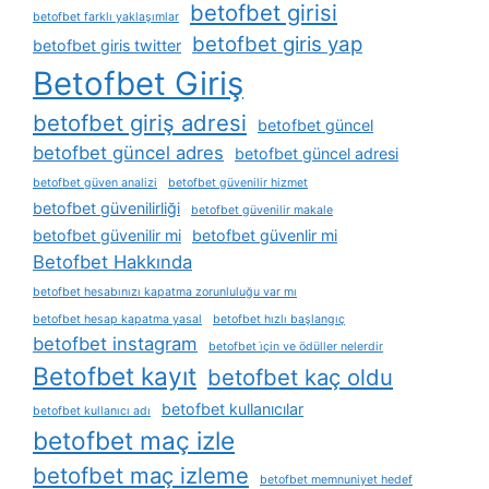
betofbet girisi
betofbet farklı yaklaşımlar
betofbet giris yap
betofbet giris twitter
Betofbet Giriş
betofbet giriş adresi
betofbet güncel
betofbet güncel adres
betofbet güncel adresi
betofbet güven analizi
betofbet güvenilir hizmet
betofbet güvenilirliği
betofbet güvenilir makale
betofbet güvenilir mi
betofbet güvenlir mi
Betofbet Hakkında
betofbet hesabınızı kapatma zorunluluğu var mı
betofbet hesap kapatma yasal
betofbet hızlı başlangıç
betofbet instagram
betofbet i̇çin ve ödüller nelerdir
Betofbet kayıt
betofbet kaç oldu
betofbet kullanıcılar
betofbet kullanıcı adı
betofbet maç izle
betofbet maç izleme
betofbet memnuniyet hedef