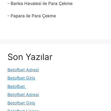
- Banka Havalesi ile Para Çekme
- Papara ile Para Çekme
Son Yazılar
Betofbet Adresi
Betofbet Giriş
Betofbet
Betofbet Adresi
Betofbet Giriş