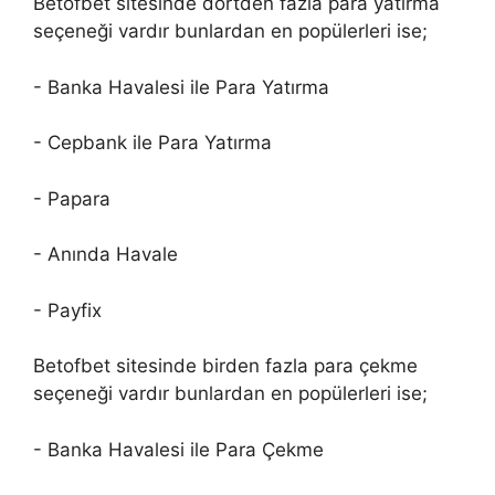
Betofbet sitesinde dörtden fazla para yatırma
seçeneği vardır bunlardan en popülerleri ise;
- Banka Havalesi ile Para Yatırma
- Cepbank ile Para Yatırma
- Papara
- Anında Havale
- Payfix
Betofbet sitesinde birden fazla para çekme
seçeneği vardır bunlardan en popülerleri ise;
- Banka Havalesi ile Para Çekme