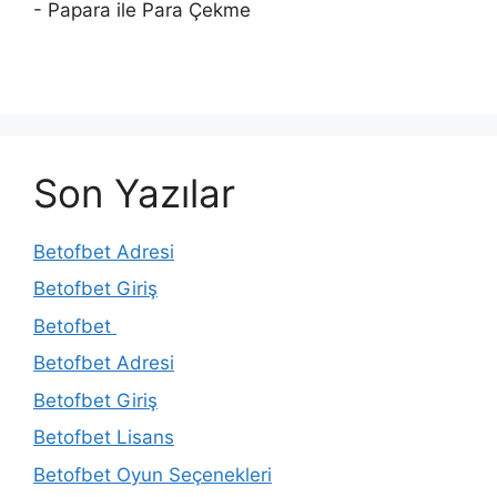
- Papara ile Para Çekme
Son Yazılar
Betofbet Adresi
Betofbet Giriş
Betofbet
Betofbet Adresi
Betofbet Giriş
Betofbet Lisans
Betofbet Oyun Seçenekleri