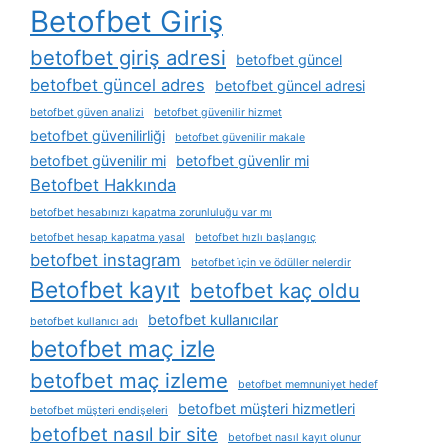
Betofbet Giriş
betofbet giriş adresi
betofbet güncel
betofbet güncel adres
betofbet güncel adresi
betofbet güven analizi
betofbet güvenilir hizmet
betofbet güvenilirliği
betofbet güvenilir makale
betofbet güvenilir mi
betofbet güvenlir mi
Betofbet Hakkında
betofbet hesabınızı kapatma zorunluluğu var mı
betofbet hesap kapatma yasal
betofbet hızlı başlangıç
betofbet instagram
betofbet i̇çin ve ödüller nelerdir
Betofbet kayıt
betofbet kaç oldu
betofbet kullanıcılar
betofbet kullanıcı adı
betofbet maç izle
betofbet maç izleme
betofbet memnuniyet hedef
betofbet müşteri hizmetleri
betofbet müşteri endişeleri
betofbet nasıl bir site
betofbet nasıl kayıt olunur