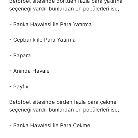
Betofbet sitesinde dörtden fazla para yatırma
seçeneği vardır bunlardan en popülerleri ise;
- Banka Havalesi ile Para Yatırma
- Cepbank ile Para Yatırma
- Papara
- Anında Havale
- Payfix
Betofbet sitesinde birden fazla para çekme
seçeneği vardır bunlardan en popülerleri ise;
- Banka Havalesi ile Para Çekme