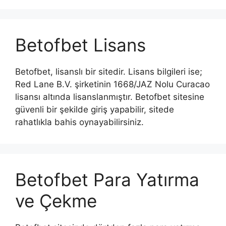
Betofbet Lisans
Betofbet, lisanslı bir sitedir. Lisans bilgileri ise;
Red Lane B.V. şirketinin 1668/JAZ Nolu Curacao
lisansı altında lisanslanmıştır. Betofbet sitesine
güvenli bir şekilde giriş yapabilir, sitede
rahatlıkla bahis oynayabilirsiniz.
Betofbet Para Yatırma
ve Çekme