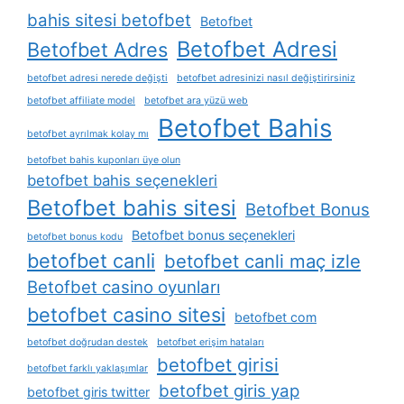
bahis sitesi betofbet
Betofbet
Betofbet Adresi
Betofbet Adres
betofbet adresi nerede değişti
betofbet adresinizi nasıl değiştirirsiniz
betofbet affiliate model
betofbet ara yüzü web
Betofbet Bahis
betofbet ayrılmak kolay mı
betofbet bahis kuponları üye olun
betofbet bahis seçenekleri
Betofbet bahis sitesi
Betofbet Bonus
Betofbet bonus seçenekleri
betofbet bonus kodu
betofbet canli
betofbet canli maç izle
Betofbet casino oyunları
betofbet casino sitesi
betofbet com
betofbet doğrudan destek
betofbet erişim hataları
betofbet girisi
betofbet farklı yaklaşımlar
betofbet giris yap
betofbet giris twitter