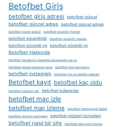
Betofbet Giriş
betofbet giriş adresi
betofbet güncel
betofbet güncel adres
betofbet güncel adresi
betofbet güven analizi
betofbet güvenilir hizmet
betofbet güvenilirliği
betofbet güvenilir makale
betofbet güvenilir mi
betofbet güvenlir mi
Betofbet Hakkında
betofbet hesabınızı kapatma zorunluluğu var mı
betofbet hesap kapatma yasal
betofbet hızlı başlangıç
betofbet instagram
betofbet i̇çin ve ödüller nelerdir
Betofbet kayıt
betofbet kaç oldu
betofbet kullanıcılar
betofbet kullanıcı adı
betofbet maç izle
betofbet maç izleme
betofbet memnuniyet hedef
betofbet müşteri hizmetleri
betofbet müşteri endişeleri
betofbet nasıl bir site
betofbet nasıl kayıt olunur