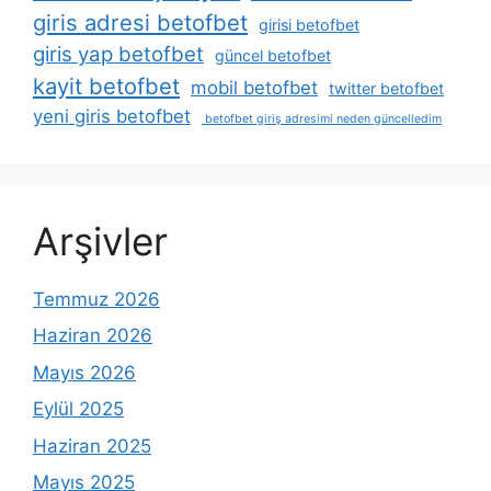
giris adresi betofbet
girisi betofbet
giris yap betofbet
güncel betofbet
kayit betofbet
mobil betofbet
twitter betofbet
yeni giris betofbet
betofbet giriş adresimi neden güncelledim
Arşivler
Temmuz 2026
Haziran 2026
Mayıs 2026
Eylül 2025
Haziran 2025
Mayıs 2025