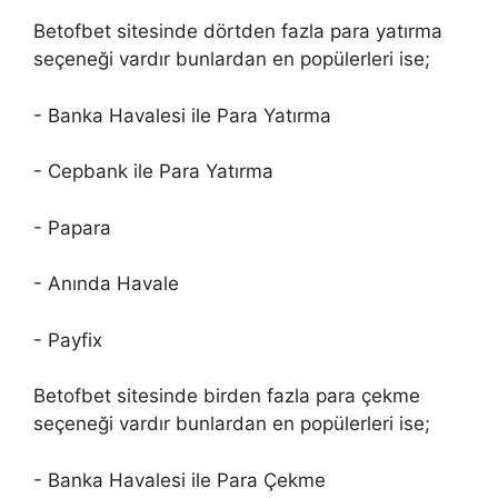
Betofbet sitesinde dörtden fazla para yatırma
seçeneği vardır bunlardan en popülerleri ise;
- Banka Havalesi ile Para Yatırma
- Cepbank ile Para Yatırma
- Papara
- Anında Havale
- Payfix
Betofbet sitesinde birden fazla para çekme
seçeneği vardır bunlardan en popülerleri ise;
- Banka Havalesi ile Para Çekme