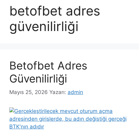
betofbet adres
güvenilirliği
Betofbet Adres
Güvenilirliği
Mayıs 25, 2026
Yazarı:
admin