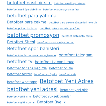
betofbet nasıl bir site
betofbet nasıl kayıt olunur
betofbet nasıl üye olabilirim
betofbet oturum açma sayfası
betofbet para yatirma
Betofbet para çekme
betofbet para çekme yöntemleri nelerdir
betofbet poker platformu
betofbet poker çevrimiçi platform
betofbet promosyon
betofbet sistematik atılım
Betofbet Sitesi
betofbet sosyal medya twitter
Betofbet spor bahisleri
betofbet telegram
betofbet talebim ne zaman sonuçlanacak
betofbet tv
betofbet tv canli maç
betofbet tv canli maç izle
betofbet tv izle
betofbet twitter
betofbet vip üyelik
betofbet web
Betofbet Yeni Adres
betofbet whatsapp
betofbet yeni adresi
Betofbet yeni giriş
betofbet yüksek oranlar
betofbet yetkili site
Betofbet üyelik
betofbet çeşitli sporlar