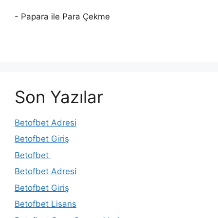
- Papara ile Para Çekme
Son Yazılar
Betofbet Adresi
Betofbet Giriş
Betofbet
Betofbet Adresi
Betofbet Giriş
Betofbet Lisans