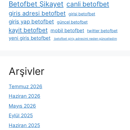
Betofbet Şikayet
canli betofbet
giris adresi betofbet
girisi betofbet
giris yap betofbet
güncel betofbet
kayit betofbet
mobil betofbet
twitter betofbet
yeni giris betofbet
betofbet giriş adresimi neden güncelledim
Arşivler
Temmuz 2026
Haziran 2026
Mayıs 2026
Eylül 2025
Haziran 2025