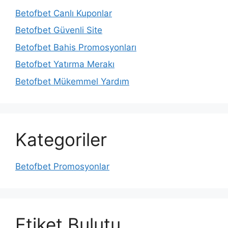
Betofbet Canlı Kuponlar
Betofbet Güvenli Site
Betofbet Bahis Promosyonları
Betofbet Yatırma Merakı
Betofbet Mükemmel Yardım
Kategoriler
Betofbet Promosyonlar
Etiket Bulutu