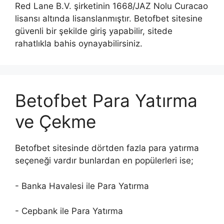
Red Lane B.V. şirketinin 1668/JAZ Nolu Curacao
lisansı altında lisanslanmıştır. Betofbet sitesine
güvenli bir şekilde giriş yapabilir, sitede
rahatlıkla bahis oynayabilirsiniz.
Betofbet Para Yatırma
ve Çekme
Betofbet sitesinde dörtden fazla para yatırma
seçeneği vardır bunlardan en popülerleri ise;
- Banka Havalesi ile Para Yatırma
- Cepbank ile Para Yatırma