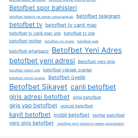
Betofbet spor bahisleri
betofbet telegram
betofbet talebim ne zaman sonuçlanacak
betofbet tv
betofbet tv canli maç
betofbet tv canli maç izle
betofbet tv izle
betofbet twitter
betofbet vip üyelik
betofbet web
Betofbet Yeni Adres
betofbet whatsapp
betofbet yeni adresi
Betofbet yeni giriş
betofbet yüksek oranlar
betofbet yetkili site
Betofbet üyelik
betofbet çeşitli sporlar
Betofbet Şikayet
canli betofbet
giris adresi betofbet
girisi betofbet
giris yap betofbet
güncel betofbet
kayit betofbet
mobil betofbet
twitter betofbet
yeni giris betofbet
betofbet giriş adresimi neden güncelledim