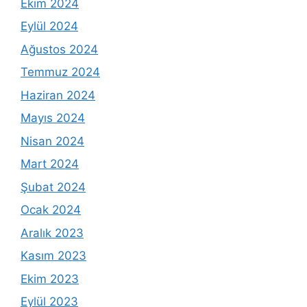
Ekim 2024
Eylül 2024
Ağustos 2024
Temmuz 2024
Haziran 2024
Mayıs 2024
Nisan 2024
Mart 2024
Şubat 2024
Ocak 2024
Aralık 2023
Kasım 2023
Ekim 2023
Eylül 2023