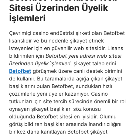
Sitesi Üzerinden Üyelik
İşlemleri
Çevrimiçi casino endüstrisi şirketi olan Betofbet
lisanslıdır ve bu nedenle şikayet etmek
isteyenler için en güvenilir web sitesidir. Lisans
bildirimleri için
Betofbet yeni adresi web sitesi
üzerinden üyelik i̇şlemleri
, şikayet taleplerini
Betofbet
görüşmek üzere canlı destek birimini
de kullanır. Bu taramalarda açığa çıkan şikayet
başlıklarını bulan Betofbet, sundukları hızlı
çözümlerle yeni üyeler kazanıyor. Casino
tutkunları için site tercih sürecinde önemli bir rol
oynayan şikayet başlıkları söz konusu
olduğunda Betofbet sitesi en iyisidir. Olumlu
görüş bildiren başlıklar arasında inandırıcılığını
bir kez daha kanıtlayan Betofbet şikâyet