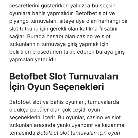
cesaretlerini gösterirken yalnızca bu seçkin
oyunlara bahis yapmalıdır. Betofbet slot ve
piyango turnuvaları, siteye üye olan herhangi bir
slot tutkunu için gerekli olan katılma fırsatını
sağlar. Burada hesabı olan casino ve slot
tutkunlarının turnuvaya giriş yapmak için
belirtilen prosedürleri takip ederek buraya giriş
yapmaları yeterlidir.
Betofbet Slot Turnuvaları
İçin Oyun Seçenekleri
Betofbet slot ve bahis oyunları, turnuvalarda
oldukça popüler olan çok çeşitli oyun
seçeneklerini içerir. Bu oyunlar, casino ve slot
tutkunları arasında yankı uyandırır ve kazanma
temasında
Betofbet slot turnuvaları i̇çin oyun