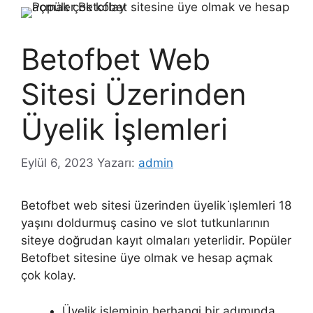
Betofbet Web
Sitesi Üzerinden
Üyelik İşlemleri
Eylül 6, 2023
Yazarı:
admin
Betofbet web sitesi üzerinden üyelik i̇şlemleri 18
yaşını doldurmuş casino ve slot tutkunlarının
siteye doğrudan kayıt olmaları yeterlidir. Popüler
Betofbet sitesine üye olmak ve hesap açmak
çok kolay.
Üyelik işleminin herhangi bir adımında