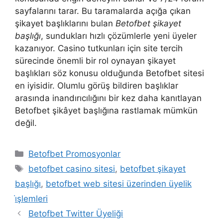
sayfalarını tarar. Bu taramalarda açığa çıkan
şikayet başlıklarını bulan
Betofbet şikayet
başlığı
, sundukları hızlı çözümlerle yeni üyeler
kazanıyor. Casino tutkunları için site tercih
sürecinde önemli bir rol oynayan şikayet
başlıkları söz konusu olduğunda Betofbet sitesi
en iyisidir. Olumlu görüş bildiren başlıklar
arasında inandırıcılığını bir kez daha kanıtlayan
Betofbet şikâyet başlığına rastlamak mümkün
değil.
Kategoriler
Betofbet Promosyonlar
Etiketler
betofbet casino sitesi
,
betofbet şikayet
başlığı
,
betofbet web sitesi üzerinden üyelik
i̇şlemleri
Betofbet Twitter Üyeliği