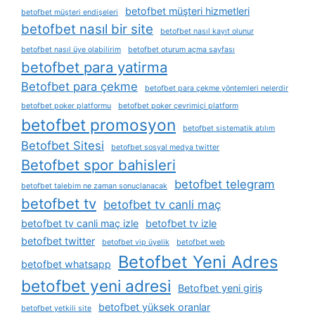
betofbet müşteri hizmetleri
betofbet müşteri endişeleri
betofbet nasıl bir site
betofbet nasıl kayıt olunur
betofbet nasıl üye olabilirim
betofbet oturum açma sayfası
betofbet para yatirma
Betofbet para çekme
betofbet para çekme yöntemleri nelerdir
betofbet poker platformu
betofbet poker çevrimiçi platform
betofbet promosyon
betofbet sistematik atılım
Betofbet Sitesi
betofbet sosyal medya twitter
Betofbet spor bahisleri
betofbet telegram
betofbet talebim ne zaman sonuçlanacak
betofbet tv
betofbet tv canli maç
betofbet tv canli maç izle
betofbet tv izle
betofbet twitter
betofbet vip üyelik
betofbet web
Betofbet Yeni Adres
betofbet whatsapp
betofbet yeni adresi
Betofbet yeni giriş
betofbet yüksek oranlar
betofbet yetkili site