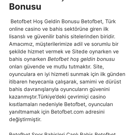
Bonusu
Betofbet Hoş Geldin Bonusu Betofbet, Türk
online casino ve bahis sektörüne giren ilk
lisanslı ve güvenilir bahis sitelerinden biridir.
Amacımız, müşterilerimize adil ve sorumlu bir
şekilde hizmet vermek ve Sitede oynarken ve
bahis oynarken
Betofbet hoş geldin bonusu
onları güvende ve mutlu tutmaktır. Site,
oyunculara en iyi hizmeti sunmak için ilk günden
itibaren heyecanla çalışarak, samimi ve dürüst
bahis davranışlarıyla oyuncuların güvenini
kazanmıştır.Türkiye’deki çevrimiçi casino
kısıtlamaları nedeniyle Betofbet, oyuncuları
yanıltmamak için Betofbet.com adresini
değiştirmiştir.
Betofbet Spor Bahisleri Canlı Bahis Betofbet