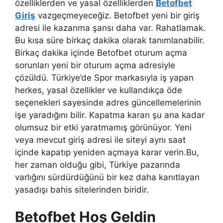
özelliklerden ve yasal özelliklerden
Betofbet
Giriş
vazgeçmeyeceğiz. Betofbet yeni bir giriş
adresi ile kazanma şansı daha var. Rahatlamak.
Bu kısa süre birkaç dakika olarak tanımlanabilir.
Birkaç dakika içinde Betofbet oturum açma
sorunları yeni bir oturum açma adresiyle
çözüldü. Türkiye’de Spor markasıyla iş yapan
herkes, yasal özellikler ve kullandıkça öde
seçenekleri sayesinde adres güncellemelerinin
işe yaradığını bilir. Kapatma kararı şu ana kadar
olumsuz bir etki yaratmamış görünüyor. Yeni
veya mevcut giriş adresi ile siteyi aynı saat
içinde kapatıp yeniden açmaya karar verin.Bu,
her zaman olduğu gibi, Türkiye pazarında
varlığını sürdürdüğünü bir kez daha kanıtlayan
yasadışı bahis sitelerinden biridir.
Betofbet Hoş Geldin