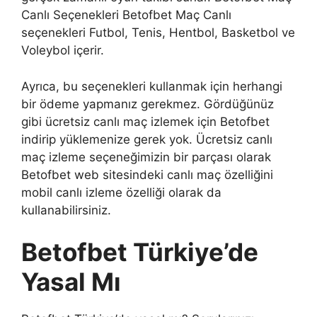
Canlı Seçenekleri Betofbet Maç Canlı
seçenekleri Futbol, ​​Tenis, Hentbol, ​​Basketbol ve
Voleybol içerir.
Ayrıca, bu seçenekleri kullanmak için herhangi
bir ödeme yapmanız gerekmez. Gördüğünüz
gibi ücretsiz canlı maç izlemek için Betofbet
indirip yüklemenize gerek yok. Ücretsiz canlı
maç izleme seçeneğimizin bir parçası olarak
Betofbet web sitesindeki canlı maç özelliğini
mobil canlı izleme özelliği olarak da
kullanabilirsiniz.
Betofbet Türkiye’de
Yasal Mı