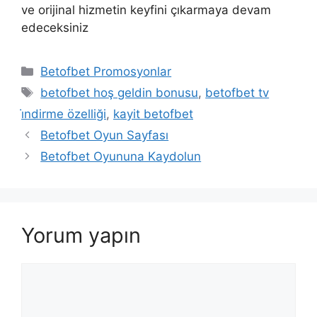
ve orijinal hizmetin keyfini çıkarmaya devam
edeceksiniz
Kategoriler
Betofbet Promosyonlar
Etiketler
betofbet hoş geldin bonusu
,
betofbet tv
i̇ndirme özelliği
,
kayit betofbet
Betofbet Oyun Sayfası
Betofbet Oyununa Kaydolun
Yorum yapın
Yorum