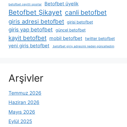
Betofbet üyelik
betofbet çeşitli sporlar
Betofbet Şikayet
canli betofbet
giris adresi betofbet
girisi betofbet
giris yap betofbet
güncel betofbet
kayit betofbet
mobil betofbet
twitter betofbet
yeni giris betofbet
betofbet giriş adresimi neden güncelledim
Arşivler
Temmuz 2026
Haziran 2026
Mayıs 2026
Eylül 2025