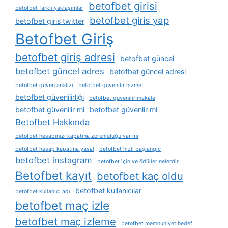
betofbet girisi
betofbet farklı yaklaşımlar
betofbet giris yap
betofbet giris twitter
Betofbet Giriş
betofbet giriş adresi
betofbet güncel
betofbet güncel adres
betofbet güncel adresi
betofbet güven analizi
betofbet güvenilir hizmet
betofbet güvenilirliği
betofbet güvenilir makale
betofbet güvenilir mi
betofbet güvenlir mi
Betofbet Hakkında
betofbet hesabınızı kapatma zorunluluğu var mı
betofbet hesap kapatma yasal
betofbet hızlı başlangıç
betofbet instagram
betofbet i̇çin ve ödüller nelerdir
Betofbet kayıt
betofbet kaç oldu
betofbet kullanıcılar
betofbet kullanıcı adı
betofbet maç izle
betofbet maç izleme
betofbet memnuniyet hedef