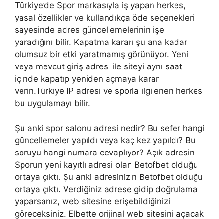
Türkiye’de Spor markasıyla iş yapan herkes,
yasal özellikler ve kullandıkça öde seçenekleri
sayesinde adres güncellemelerinin işe
yaradığını bilir. Kapatma kararı şu ana kadar
olumsuz bir etki yaratmamış görünüyor. Yeni
veya mevcut giriş adresi ile siteyi aynı saat
içinde kapatıp yeniden açmaya karar
verin.Türkiye IP adresi ve sporla ilgilenen herkes
bu uygulamayı bilir.
Şu anki spor salonu adresi nedir? Bu sefer hangi
güncellemeler yapıldı veya kaç kez yapıldı? Bu
soruyu hangi numara cevaplıyor? Açık adresin
Sporun yeni kayıtlı adresi olan Betofbet olduğu
ortaya çıktı. Şu anki adresinizin Betofbet olduğu
ortaya çıktı. Verdiğiniz adrese gidip doğrulama
yaparsanız, web sitesine erişebildiğinizi
göreceksiniz. Elbette orijinal web sitesini açacak