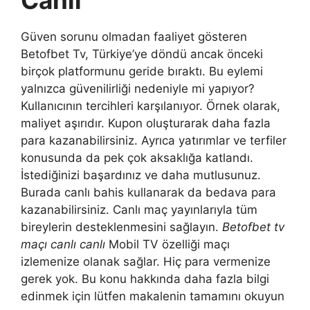
Güven sorunu olmadan faaliyet gösteren
Betofbet Tv, Türkiye’ye döndü ancak önceki
birçok platformunu geride bıraktı. Bu eylemi
yalnızca güvenilirliği nedeniyle mi yapıyor?
Kullanıcının tercihleri ​​karşılanıyor. Örnek olarak,
maliyet aşırıdır. Kupon oluşturarak daha fazla
para kazanabilirsiniz. Ayrıca yatırımlar ve terfiler
konusunda da pek çok aksaklığa katlandı.
İstediğinizi başardınız ve daha mutlusunuz.
Burada canlı bahis kullanarak da bedava para
kazanabilirsiniz. Canlı maç yayınlarıyla tüm
bireylerin desteklenmesini sağlayın.
Betofbet tv
maçı canlı canlı
Mobil TV özelliği maçı
izlemenize olanak sağlar. Hiç para vermenize
gerek yok. Bu konu hakkında daha fazla bilgi
edinmek için lütfen makalenin tamamını okuyun