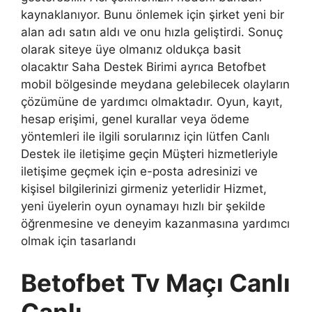
kaynaklanıyor. Bunu önlemek için şirket yeni bir
alan adı satın aldı ve onu hızla geliştirdi. Sonuç
olarak siteye üye olmanız oldukça basit
olacaktır Saha Destek Birimi ayrıca Betofbet
mobil bölgesinde meydana gelebilecek olayların
çözümüne de yardımcı olmaktadır. Oyun, kayıt,
hesap erişimi, genel kurallar veya ödeme
yöntemleri ile ilgili sorularınız için lütfen Canlı
Destek ile iletişime geçin Müşteri hizmetleriyle
iletişime geçmek için e-posta adresinizi ve
kişisel bilgilerinizi girmeniz yeterlidir Hizmet,
yeni üyelerin oyun oynamayı hızlı bir şekilde
öğrenmesine ve deneyim kazanmasına yardımcı
olmak için tasarlandı
Betofbet Tv Maçı Canlı
Canlı