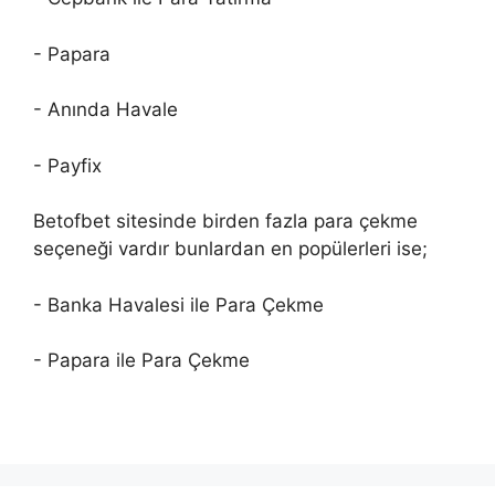
- Papara
- Anında Havale
- Payfix
Betofbet sitesinde birden fazla para çekme
seçeneği vardır bunlardan en popülerleri ise;
- Banka Havalesi ile Para Çekme
- Papara ile Para Çekme