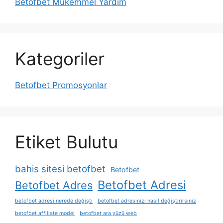
Betofbet Mükemmel Yardım
Kategoriler
Betofbet Promosyonlar
Etiket Bulutu
bahis sitesi betofbet
Betofbet
Betofbet Adresi
Betofbet Adres
betofbet adresi nerede değişti
betofbet adresinizi nasıl değiştirirsiniz
betofbet affiliate model
betofbet ara yüzü web