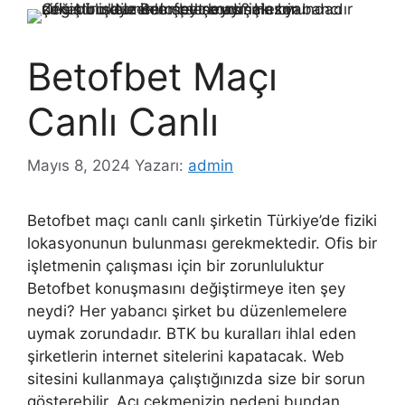
Betofbet Maçı
Canlı Canlı
Mayıs 8, 2024
Yazarı:
admin
Betofbet maçı canlı canlı şirketin Türkiye’de fiziki
lokasyonunun bulunması gerekmektedir. Ofis bir
işletmenin çalışması için bir zorunluluktur
Betofbet konuşmasını değiştirmeye iten şey
neydi? Her yabancı şirket bu düzenlemelere
uymak zorundadır. BTK bu kuralları ihlal eden
şirketlerin internet sitelerini kapatacak. Web
sitesini kullanmaya çalıştığınızda size bir sorun
gösterebilir. Acı çekmenizin nedeni bundan