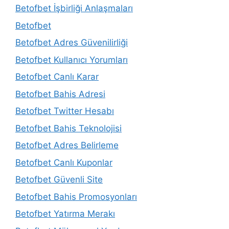
Betofbet İşbirliği Anlaşmaları
Betofbet
Betofbet Adres Güvenilirliği
Betofbet Kullanıcı Yorumları
Betofbet Canlı Karar
Betofbet Bahis Adresi
Betofbet Twitter Hesabı
Betofbet Bahis Teknolojisi
Betofbet Adres Belirleme
Betofbet Canlı Kuponlar
Betofbet Güvenli Site
Betofbet Bahis Promosyonları
Betofbet Yatırma Merakı