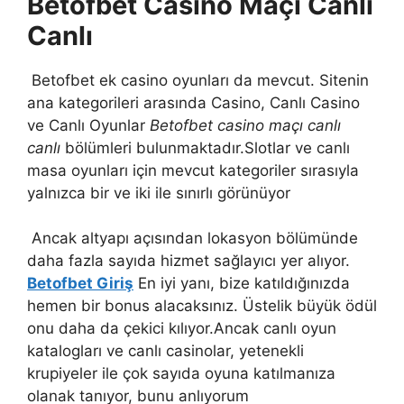
Betofbet Casino Maçı Canlı
Canlı
Betofbet ek casino oyunları da mevcut. Sitenin
ana kategorileri arasında Casino, Canlı Casino
ve Canlı Oyunlar
Betofbet casino maçı canlı
canlı
bölümleri bulunmaktadır.Slotlar ve canlı
masa oyunları için mevcut kategoriler sırasıyla
yalnızca bir ve iki ile sınırlı görünüyor
Ancak altyapı açısından lokasyon bölümünde
daha fazla sayıda hizmet sağlayıcı yer alıyor.
Betofbet Giriş
En iyi yanı, bize katıldığınızda
hemen bir bonus alacaksınız. Üstelik büyük ödül
onu daha da çekici kılıyor.Ancak canlı oyun
katalogları ve canlı casinolar, yetenekli
krupiyeler ile çok sayıda oyuna katılmanıza
olanak tanıyor, bunu anlıyorum