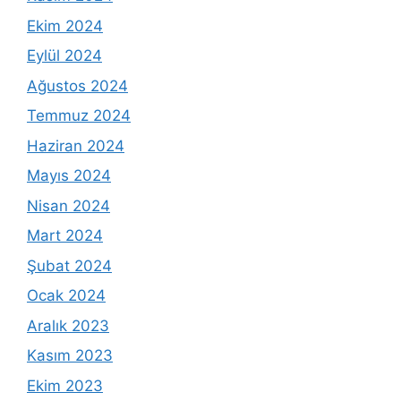
Ekim 2024
Eylül 2024
Ağustos 2024
Temmuz 2024
Haziran 2024
Mayıs 2024
Nisan 2024
Mart 2024
Şubat 2024
Ocak 2024
Aralık 2023
Kasım 2023
Ekim 2023