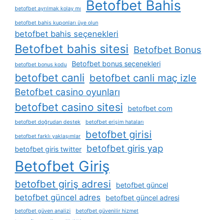
Betofbet Bahis
betofbet ayrılmak kolay mı
betofbet bahis kuponları üye olun
betofbet bahis seçenekleri
Betofbet bahis sitesi
Betofbet Bonus
Betofbet bonus seçenekleri
betofbet bonus kodu
betofbet canli
betofbet canli maç izle
Betofbet casino oyunları
betofbet casino sitesi
betofbet com
betofbet doğrudan destek
betofbet erişim hataları
betofbet girisi
betofbet farklı yaklaşımlar
betofbet giris yap
betofbet giris twitter
Betofbet Giriş
betofbet giriş adresi
betofbet güncel
betofbet güncel adres
betofbet güncel adresi
betofbet güven analizi
betofbet güvenilir hizmet